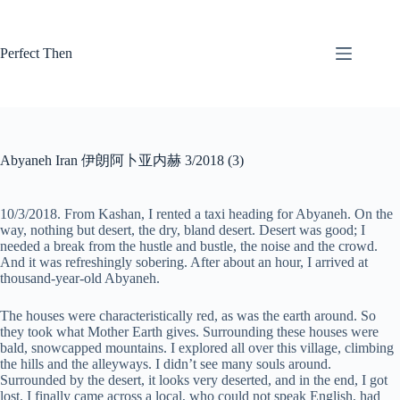
Skip
to
content
Perfect Then
Abyaneh Iran 伊朗阿卜亚内赫 3/2018 (3)
10/3/2018. From Kashan, I rented a taxi heading for Abyaneh. On the
way, nothing but desert, the dry, bland desert. Desert was good; I
needed a break from the hustle and bustle, the noise and the crowd.
And it was refreshingly sobering. After about an hour, I arrived at
thousand-year-old Abyaneh.
The houses were characteristically red, as was the earth around. So
they took what Mother Earth gives. Surrounding these houses were
bald, snowcapped mountains. I explored all over this village, climbing
the hills and the alleyways. I didn’t see many souls around.
Surrounded by the desert, it looks very deserted, and in the end, I got
lost. I finally came across a local, who could not speak English, had