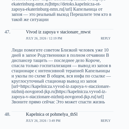
ekaterinburg-nmx.ru]https://detoks.kapelnicza-ot-
zapoya-ekaterinburg-nmx.ru[/url] Капельница от
запоя — это реальный выход Перешлите тем кто в
такой же ситуации
Vivod iz zapoya v stacionare_mwst
JULY 26, 2026 / 12:19 PM
REPLY
Люди помогите советом Близкий человек уже 10
дней в запое Родственники в полном отчаянии В
диспансер тащить — последнее дело Короче,
спасла только госпитализация — вывод из запоя в
стационаре с интенсивной терапией Капельницы
и уколы по схеме В общем, вся инфа по ссылке —
круглосуточный стационар вывод из запоя
[url=https://kapelnicza.vyvod-iz-zapoya-v-staczionare-
nizhnij-novgorod-jkp.ru]https://kapelnicza.vyvod-iz-
zapoya-v-staczionare-nizhnij-novgorod-jkp.ru[/url]
Звоните прямо сейчас Это может спасти жизнь
Kapelnica ot pohmelya_thSl
JULY 26, 2026 / 3:49 PM
REPLY