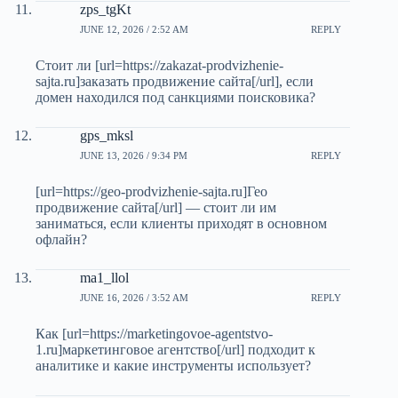
zps_tgKt
JUNE 12, 2026 / 2:52 AM
REPLY
Стоит ли [url=https://zakazat-prodvizhenie-
sajta.ru]заказать продвижение сайта[/url], если
домен находился под санкциями поисковика?
gps_mksl
JUNE 13, 2026 / 9:34 PM
REPLY
[url=https://geo-prodvizhenie-sajta.ru]Гео
продвижение сайта[/url] — стоит ли им
заниматься, если клиенты приходят в основном
офлайн?
ma1_llol
JUNE 16, 2026 / 3:52 AM
REPLY
Как [url=https://marketingovoe-agentstvo-
1.ru]маркетинговое агентство[/url] подходит к
аналитике и какие инструменты использует?