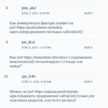
pms_aksl
JUNE 3, 2026 / 8:39 PM
REPLY
Как коммерческие факторы влияют на
[url=https://prodvizhenie-molodyh-
sajtov.ru]продвижение молодых сайтов[/url]?
pet_dcol
JUNE 6, 2026 / 11:54 PM
REPLY
Как [url=https://domashnie-zhivotnye-1.ru]домашние
животные[/url] сигнализируют о голоде или
жажде?
zps_fvKt
JUNE 11, 2026 / 8:38 AM
REPLY
Можно ли [url=https://zakazat-prodvizhenie-
sajta.ru]заказать продвижение сайта[/url] только для
отдельных разделов, а не всего ресурса?