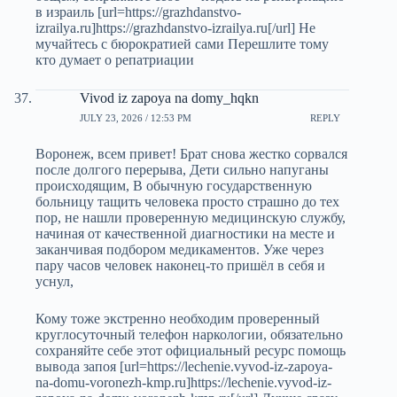
в израиль [url=https://grazhdanstvo-
izrailya.ru]https://grazhdanstvo-izrailya.ru[/url] Не
мучайтесь с бюрократией сами Перешлите тому
кто думает о репатриации
Vivod iz zapoya na domy_hqkn
JULY 23, 2026 / 12:53 PM
REPLY
Воронеж, всем привет! Брат снова жестко сорвался
после долгого перерыва, Дети сильно напуганы
происходящим, В обычную государственную
больницу тащить человека просто страшно до тех
пор, не нашли проверенную медицинскую службу,
начиная от качественной диагностики на месте и
заканчивая подбором медикаментов. Уже через
пару часов человек наконец-то пришёл в себя и
уснул,
Кому тоже экстренно необходим проверенный
круглосуточный телефон наркологии, обязательно
сохраняйте себе этот официальный ресурс помощь
вывода запоя [url=https://lechenie.vyvod-iz-zapoya-
na-domu-voronezh-kmp.ru]https://lechenie.vyvod-iz-