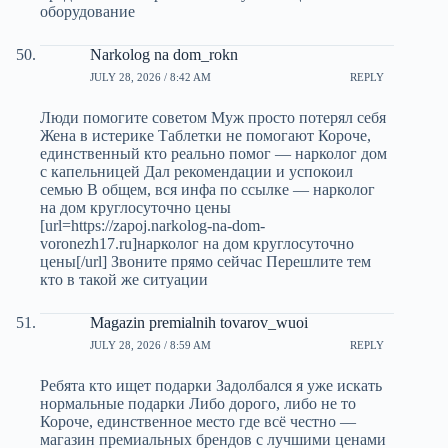
оборудование
Narkolog na dom_rokn
JULY 28, 2026 / 8:42 AM
REPLY
Люди помогите советом Муж просто потерял себя
Жена в истерике Таблетки не помогают Короче,
единственный кто реально помог — нарколог дом
с капельницей Дал рекомендации и успокоил
семью В общем, вся инфа по ссылке — нарколог
на дом круглосуточно цены
[url=https://zapoj.narkolog-na-dom-
voronezh17.ru]нарколог на дом круглосуточно
цены[/url] Звоните прямо сейчас Перешлите тем
кто в такой же ситуации
Magazin premialnih tovarov_wuoi
JULY 28, 2026 / 8:59 AM
REPLY
Ребята кто ищет подарки Задолбался я уже искать
нормальные подарки Либо дорого, либо не то
Короче, единственное место где всё честно —
магазин премиальных брендов с лучшими ценами