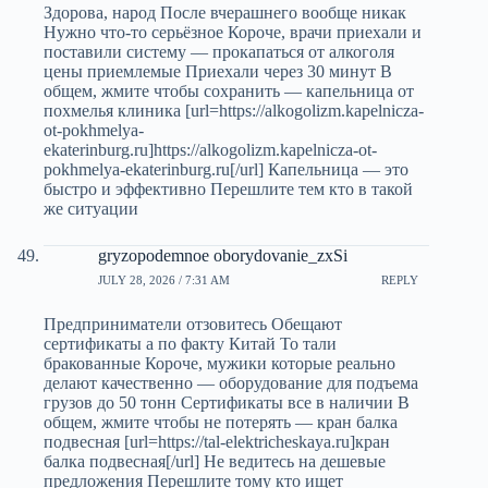
Здорова, народ После вчерашнего вообще никак
Нужно что-то серьёзное Короче, врачи приехали и
поставили систему — прокапаться от алкоголя
цены приемлемые Приехали через 30 минут В
общем, жмите чтобы сохранить — капельница от
похмелья клиника [url=https://alkogolizm.kapelnicza-
ot-pokhmelya-
ekaterinburg.ru]https://alkogolizm.kapelnicza-ot-
pokhmelya-ekaterinburg.ru[/url] Капельница — это
быстро и эффективно Перешлите тем кто в такой
же ситуации
gryzopodemnoe oborydovanie_zxSi
JULY 28, 2026 / 7:31 AM
REPLY
Предприниматели отзовитесь Обещают
сертификаты а по факту Китай То тали
бракованные Короче, мужики которые реально
делают качественно — оборудование для подъема
грузов до 50 тонн Сертификаты все в наличии В
общем, жмите чтобы не потерять — кран балка
подвесная [url=https://tal-elektricheskaya.ru]кран
балка подвесная[/url] Не ведитесь на дешевые
предложения Перешлите тому кто ищет