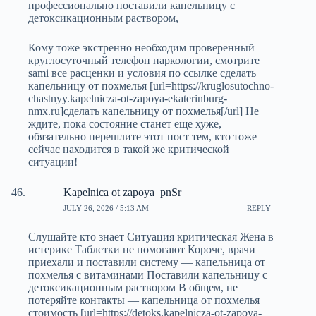
профессионально поставили капельницу с
детоксикационным раствором,
Кому тоже экстренно необходим проверенный
круглосуточный телефон наркологии, смотрите
sami все расценки и условия по ссылке сделать
капельницу от похмелья [url=https://kruglosutochno-
chastnyy.kapelnicza-ot-zapoya-ekaterinburg-
nmx.ru]сделать капельницу от похмелья[/url] Не
ждите, пока состояние станет еще хуже,
обязательно перешлите этот пост тем, кто тоже
сейчас находится в такой же критической
ситуации!
Kapelnica ot zapoya_pnSr
JULY 26, 2026 / 5:13 AM
REPLY
Слушайте кто знает Ситуация критическая Жена в
истерике Таблетки не помогают Короче, врачи
приехали и поставили систему — капельница от
похмелья с витаминами Поставили капельницу с
детоксикационным раствором В общем, не
потеряйте контакты — капельница от похмелья
стоимость [url=https://detoks.kapelnicza-ot-zapoya-