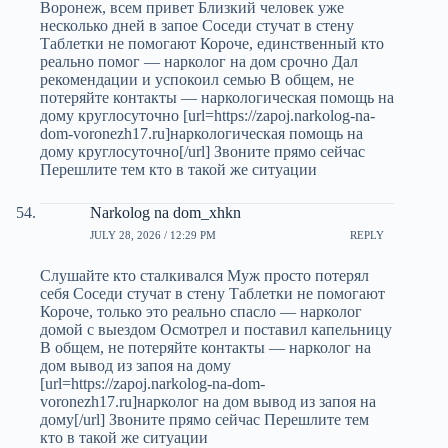
Воронеж, всем привет Близкий человек уже
несколько дней в запое Соседи стучат в стену
Таблетки не помогают Короче, единственный кто
реально помог — нарколог на дом срочно Дал
рекомендации и успокоил семью В общем, не
потеряйте контакты — наркологическая помощь на
дому круглосуточно [url=https://zapoj.narkolog-na-
dom-voronezh17.ru]наркологическая помощь на
дому круглосуточно[/url] Звоните прямо сейчас
Перешлите тем кто в такой же ситуации
Narkolog na dom_xhkn
JULY 28, 2026 / 12:29 PM
REPLY
Слушайте кто сталкивался Муж просто потерял
себя Соседи стучат в стену Таблетки не помогают
Короче, только это реально спасло — нарколог
домой с выездом Осмотрел и поставил капельницу
В общем, не потеряйте контакты — нарколог на
дом вывод из запоя на дому
[url=https://zapoj.narkolog-na-dom-
voronezh17.ru]нарколог на дом вывод из запоя на
дому[/url] Звоните прямо сейчас Перешлите тем
кто в такой же ситуации