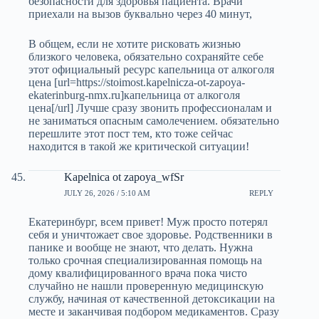
безопасности для здоровья пациента. Врачи
приехали на вызов буквально через 40 минут,
В общем, если не хотите рисковать жизнью
близкого человека, обязательно сохраняйте себе
этот официальный ресурс капельница от алкоголя
цена [url=https://stoimost.kapelnicza-ot-zapoya-
ekaterinburg-nmx.ru]капельница от алкоголя
цена[/url] Лучше сразу звонить профессионалам и
не заниматься опасным самолечением. обязательно
перешлите этот пост тем, кто тоже сейчас
находится в такой же критической ситуации!
Kapelnica ot zapoya_wfSr
JULY 26, 2026 / 5:10 AM
REPLY
Екатеринбург, всем привет! Муж просто потерял
себя и уничтожает свое здоровье. Родственники в
панике и вообще не знают, что делать. Нужна
только срочная специализированная помощь на
дому квалифицированного врача пока чисто
случайно не нашли проверенную медицинскую
службу, начиная от качественной детоксикации на
месте и заканчивая подбором медикаментов. Сразу