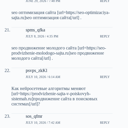
JUNE 29, 2026 / 7:48 PM
REPLY
seo оптимизация сайта [url=https://seo-optimizaciya-
sajta.ru]seo оптимизация сайта[/url] .
spms_qfka
JULY 8, 2026 / 4:35 PM
REPLY
seo продвижение молодого сайта [url=https://seo-
prodvizhenie-molodogo-sajta.ru]seo продвижение
молодого сайта[/url] .
psvps_zkKl
JULY 10, 2026 / 6:14 AM
REPLY
Как нейросетевые алгоритмы меняют
[url=https://prodvizhenie-sajta-v-poiskovyh-
sistemah.ru]продвижение сайта в поисковых
системах[/url]?
sos_qfmr
JULY 10, 2026 / 7:42 AM
REPLY