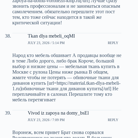
zapoya-na-domu-voronezh-kmp.ru[/url] Лучше сразу
звонить профессионалам и не заниматься опасным
самолечением. обязательно перешлите этот пост
тем, кто тоже сейчас находится в такой же
критической ситуации!
Tkan dlya mebeli_oqMI
JULY 23, 2026 / 5:14 PM
REPLY
Народ кто мебель обшивает А продавцы вообще не
в теме Либо дорого, либо брак Короче, большой
выбор и низкие цены — мебельная ткань купить в
Москве с рулона Цены ниже рынка В общем,
жмите чтобы не потерять — обивочные ткани для
диванов купить [url=https://material.tkan-dlya-mebeli-
1.ru]обивочные ткани для диванов купить[/url] Не
переплачивайте в салонах Перешлите тому кто
мебель перетягивает
Vivod iz zapoya na domy_bsEl
JULY 23, 2026 / 7:09 PM
REPLY
Воронеж, всем привет Брат снова сорвался
Родственники не знают что делать В больницу