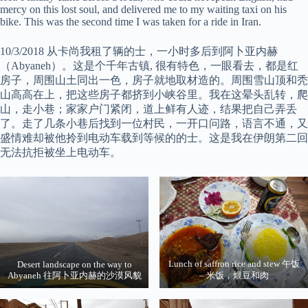
mercy on this lost soul, and delivered me to my waiting taxi on his
bike. This was the second time I was taken for a ride in Iran.
10/3/2018 从卡尚我租了辆的士，一小时多后到阿卜亚内赫
（Abyaneh）。这是个千年古镇, 很有特色，一眼看去，都是红
房子，周围山土同出一色，房子就地取材造的。周围雪山顶和秃
山高高在上，把这些房子都挤到小峡谷里。我在这晕头乱转，爬
山，走小巷；家家户门紧闭，道上鲜有人迹，结果把自己弄丢
了。走了几条小巷后找到一位村民，一开口问路，语言不通，又
盛情难却被他拎到电动车载到等候的的士。这是我在伊朗第二回
无法抗拒被坐上电动车。
Lunch of saffron rice and stew 午饭
Desert landscape on the way to
Abyaneh 往阿卜亚内赫的沙漠风貌
– 米饭，煨豆和肉