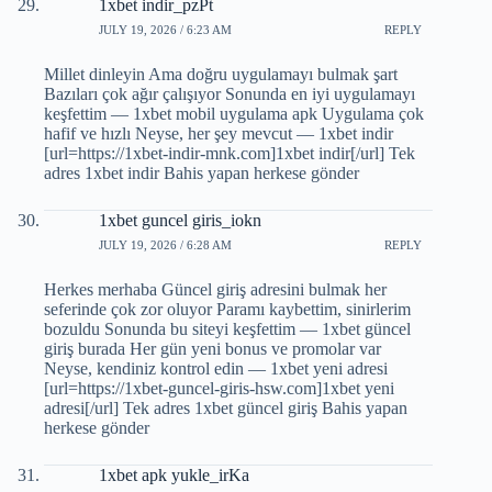
1xbet indir_pzPt
JULY 19, 2026 / 6:23 AM
REPLY
Millet dinleyin Ama doğru uygulamayı bulmak şart
Bazıları çok ağır çalışıyor Sonunda en iyi uygulamayı
keşfettim — 1xbet mobil uygulama apk Uygulama çok
hafif ve hızlı Neyse, her şey mevcut — 1xbet indir
[url=https://1xbet-indir-mnk.com]1xbet indir[/url] Tek
adres 1xbet indir Bahis yapan herkese gönder
1xbet guncel giris_iokn
JULY 19, 2026 / 6:28 AM
REPLY
Herkes merhaba Güncel giriş adresini bulmak her
seferinde çok zor oluyor Paramı kaybettim, sinirlerim
bozuldu Sonunda bu siteyi keşfettim — 1xbet güncel
giriş burada Her gün yeni bonus ve promolar var
Neyse, kendiniz kontrol edin — 1xbet yeni adresi
[url=https://1xbet-guncel-giris-hsw.com]1xbet yeni
adresi[/url] Tek adres 1xbet güncel giriş Bahis yapan
herkese gönder
1xbet apk yukle_irKa