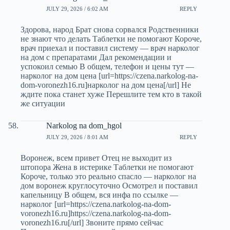
JULY 29, 2026 / 6:02 AM
REPLY
Здорова, народ Брат снова сорвался Родственники
не знают что делать Таблетки не помогают Короче,
врач приехал и поставил систему — врач нарколог
на дом с препаратами Дал рекомендации и
успокоил семью В общем, телефон и цены тут —
нарколог на дом цена [url=https://czena.narkolog-na-
dom-voronezh16.ru]нарколог на дом цена[/url] Не
ждите пока станет хуже Перешлите тем кто в такой
же ситуации
Narkolog na dom_hgol
JULY 29, 2026 / 8:01 AM
REPLY
Воронеж, всем привет Отец не выходит из
штопора Жена в истерике Таблетки не помогают
Короче, только это реально спасло — нарколог на
дом воронеж круглосуточно Осмотрел и поставил
капельницу В общем, вся инфа по ссылке —
нарколог [url=https://czena.narkolog-na-dom-
voronezh16.ru]https://czena.narkolog-na-dom-
voronezh16.ru[/url] Звоните прямо сейчас