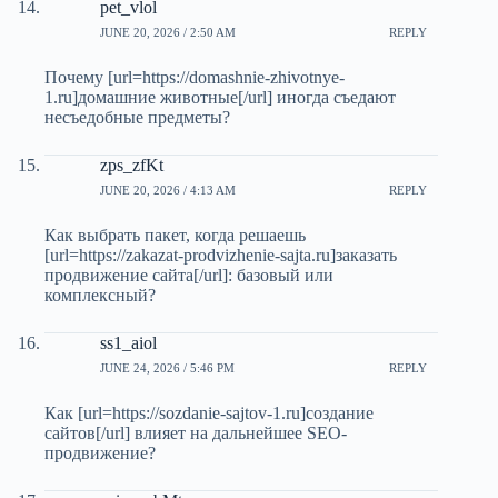
pet_vlol
JUNE 20, 2026 / 2:50 AM
REPLY
Почему [url=https://domashnie-zhivotnye-
1.ru]домашние животные[/url] иногда съедают
несъедобные предметы?
zps_zfKt
JUNE 20, 2026 / 4:13 AM
REPLY
Как выбрать пакет, когда решаешь
[url=https://zakazat-prodvizhenie-sajta.ru]заказать
продвижение сайта[/url]: базовый или
комплексный?
ss1_aiol
JUNE 24, 2026 / 5:46 PM
REPLY
Как [url=https://sozdanie-sajtov-1.ru]создание
сайтов[/url] влияет на дальнейшее SEO-
продвижение?