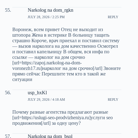
Narkolog na dom_rgkn
JULY 28, 2026 / 2:25 PM
REPLY
Воронеж, всем привет Отец не выходит из
штопора Жена в истерике В больницу тащить
страшно Короче, врач приехал и поставил систему
— вызов нарколога на дом качественно Осмотрел
и поставил капельницу В общем, вся инфа по
ссылке — нарколог на дом срочно
[url=https://zapoj.narkolog-na-dom-
voronezh17.ru]нарколог на дом срочно[/url] Звоните
прямо сейчас Перешлите тем кто в такой же
ситуации
usp_hxKl
JULY 29, 2026 / 4:18 AM
REPLY
Почему разные агентства предлагают разные
[url=https://uslugi-seo-prodvizheniya.ru]услуги seo
продвижения[/url] за одну цену?
Narkolog na dom_bsol