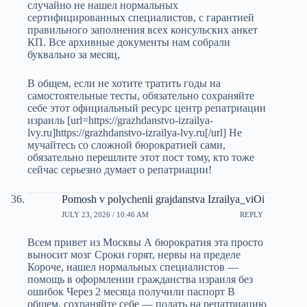
случайно не нашел нормальных
сертифицированных специалистов, с гарантией
правильного заполнения всех консульских анкет
КП. Все архивные документы нам собрали
буквально за месяц,
В общем, если не хотите тратить годы на
самостоятельные тесты, обязательно сохраняйте
себе этот официальный ресурс центр репатриации
израиль [url=https://grazhdanstvo-izrailya-
lvy.ru]https://grazhdanstvo-izrailya-lvy.ru[/url] Не
мучайтесь со сложной бюрократией сами,
обязательно перешлите этот пост тому, кто тоже
сейчас серьезно думает о репатриации!
Pomosh v polychenii grajdanstva Izrailya_viOi
JULY 23, 2026 / 10:46 AM
REPLY
Всем привет из Москвы А бюрократия эта просто
выносит мозг Сроки горят, нервы на пределе
Короче, нашел нормальных специалистов —
помощь в оформлении гражданства израиля без
ошибок Через 2 месяца получили паспорт В
общем, сохраняйте себе — подать на репатриацию