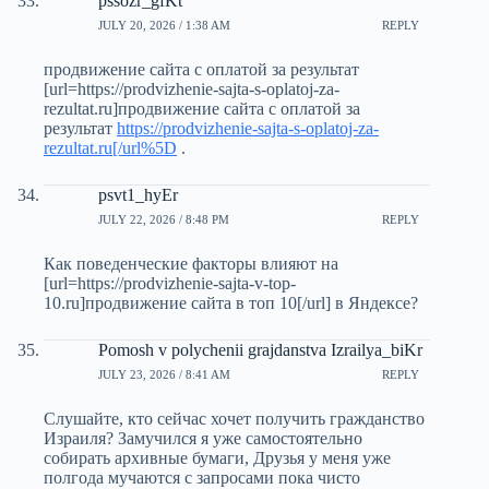
pssozr_gfKt
JULY 20, 2026 / 1:38 AM
REPLY
продвижение сайта с оплатой за результат
[url=https://prodvizhenie-sajta-s-oplatoj-za-
rezultat.ru]продвижение сайта с оплатой за
результат
https://prodvizhenie-sajta-s-oplatoj-za-
rezultat.ru[/url%5D
.
psvt1_hyEr
JULY 22, 2026 / 8:48 PM
REPLY
Как поведенческие факторы влияют на
[url=https://prodvizhenie-sajta-v-top-
10.ru]продвижение сайта в топ 10[/url] в Яндексе?
Pomosh v polychenii grajdanstva Izrailya_biKr
JULY 23, 2026 / 8:41 AM
REPLY
Слушайте, кто сейчас хочет получить гражданство
Израиля? Замучился я уже самостоятельно
собирать архивные бумаги, Друзья у меня уже
полгода мучаются с запросами пока чисто