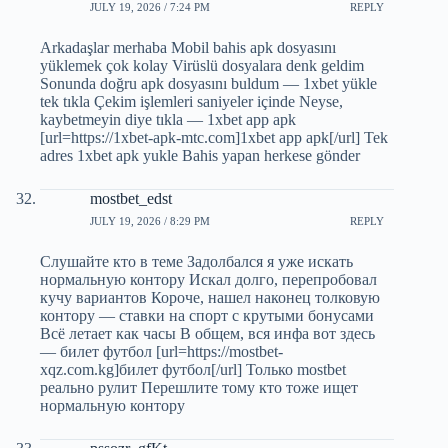
JULY 19, 2026 / 7:24 PM
REPLY
Arkadaşlar merhaba Mobil bahis apk dosyasını
yüklemek çok kolay Virüslü dosyalara denk geldim
Sonunda doğru apk dosyasını buldum — 1xbet yükle
tek tıkla Çekim işlemleri saniyeler içinde Neyse,
kaybetmeyin diye tıkla — 1xbet app apk
[url=https://1xbet-apk-mtc.com]1xbet app apk[/url] Tek
adres 1xbet apk yukle Bahis yapan herkese gönder
mostbet_edst
JULY 19, 2026 / 8:29 PM
REPLY
Слушайте кто в теме Задолбался я уже искать
нормальную контору Искал долго, перепробовал
кучу вариантов Короче, нашел наконец толковую
контору — ставки на спорт с крутыми бонусами
Всё летает как часы В общем, вся инфа вот здесь
— билет футбол [url=https://mostbet-
xqz.com.kg]билет футбол[/url] Только mostbet
реально рулит Перешлите тому кто тоже ищет
нормальную контору