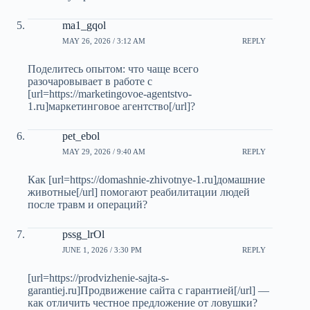
ma1_gqol
MAY 26, 2026 / 3:12 AM
REPLY
Поделитесь опытом: что чаще всего
разочаровывает в работе с
[url=https://marketingovoe-agentstvo-
1.ru]маркетинговое агентство[/url]?
pet_ebol
MAY 29, 2026 / 9:40 AM
REPLY
Как [url=https://domashnie-zhivotnye-1.ru]домашние
животные[/url] помогают реабилитации людей
после травм и операций?
pssg_lrOl
JUNE 1, 2026 / 3:30 PM
REPLY
[url=https://prodvizhenie-sajta-s-
garantiej.ru]Продвижение сайта с гарантией[/url] —
как отличить честное предложение от ловушки?