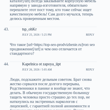
каталог[/url] Всегда заказывайте корпусную мебель
напрямую у завода-изготовителя, обязательно
перешлите этот пост тому, кто тоже сейчас ищет
качественную мебель! Сам долго мучался, теперь
делюсь проверенным местом.
tsp_ohKr
JULY 25, 2026 / 5:25 PM
REPLY
Что такое [url=https://top-seo-prodvizhenie.ru]топ seo
продвижение[/url] и чем оно отличается от
стандартного?
Kapelnica ot zapoya_iipt
JULY 26, 2026 / 5:05 AM
REPLY
Люди, подскажите дельным советом. Брат снова
жестко сорвался после долгого перерыва,
Родственники в панике и вообще не знают, что
делать. В обычную государственную больницу
тащить человека просто страшно до тех пор, не
наткнулись на экстренных наркологов с
лицензией, с гарантией полной анонимности и