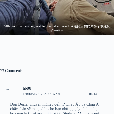
Villager rode me to my waiting taxi after I was lost 迷路后村民摩多车载送到
的士停点
73 Comments
hb88
FEBRUARY 4, 2026 / 2:55 AM
REPLY
Dàn Dealer chuyên nghiệp đến từ Châu Âu và Châu Á
chắc chắn sẽ mang đến cho bạn những giây phút thăng
hoa giải trí tuyệt vời.
hb88
200+ Studio được phát sóng