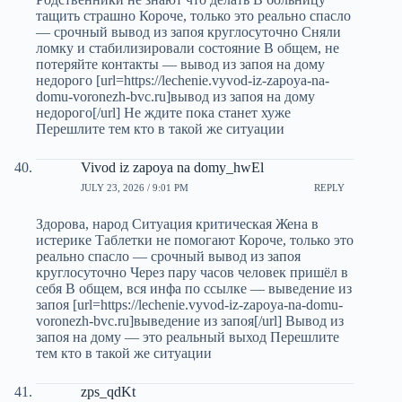
тащить страшно Короче, только это реально спасло
— срочный вывод из запоя круглосуточно Сняли
ломку и стабилизировали состояние В общем, не
потеряйте контакты — вывод из запоя на дому
недорого [url=https://lechenie.vyvod-iz-zapoya-na-
domu-voronezh-bvc.ru]вывод из запоя на дому
недорого[/url] Не ждите пока станет хуже
Перешлите тем кто в такой же ситуации
Vivod iz zapoya na domy_hwEl
JULY 23, 2026 / 9:01 PM
REPLY
Здорова, народ Ситуация критическая Жена в
истерике Таблетки не помогают Короче, только это
реально спасло — срочный вывод из запоя
круглосуточно Через пару часов человек пришёл в
себя В общем, вся инфа по ссылке — выведение из
запоя [url=https://lechenie.vyvod-iz-zapoya-na-domu-
voronezh-bvc.ru]выведение из запоя[/url] Вывод из
запоя на дому — это реальный выход Перешлите
тем кто в такой же ситуации
zps_qdKt