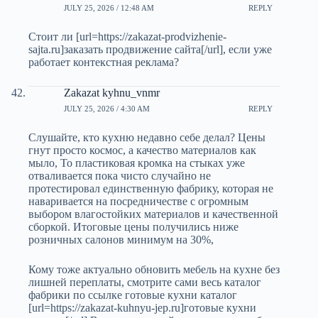
JULY 25, 2026 / 12:48 AM
REPLY
Стоит ли [url=https://zakazat-prodvizhenie-
sajta.ru]заказать продвижение сайта[/url], если уже
работает контекстная реклама?
Zakazat kyhnu_vnmr
JULY 25, 2026 / 4:30 AM
REPLY
Слушайте, кто кухню недавно себе делал? Цены
гнут просто космос, а качество материалов как
мыло, То пластиковая кромка на стыках уже
отваливается пока чисто случайно не
протестировал единственную фабрику, которая не
наваривается на посредничестве с огромным
выбором влагостойких материалов и качественной
сборкой. Итоговые цены получились ниже
розничных салонов минимум на 30%,
Кому тоже актуально обновить мебель на кухне без
лишней переплаты, смотрите сами весь каталог
фабрики по ссылке готовые кухни каталог
[url=https://zakazat-kuhnyu-jep.ru]готовые кухни