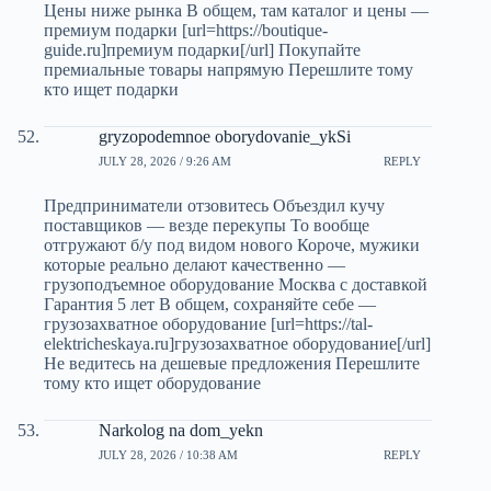
Цены ниже рынка В общем, там каталог и цены —
премиум подарки [url=https://boutique-
guide.ru]премиум подарки[/url] Покупайте
премиальные товары напрямую Перешлите тому
кто ищет подарки
gryzopodemnoe oborydovanie_ykSi
JULY 28, 2026 / 9:26 AM
REPLY
Предприниматели отзовитесь Объездил кучу
поставщиков — везде перекупы То вообще
отгружают б/у под видом нового Короче, мужики
которые реально делают качественно —
грузоподъемное оборудование Москва с доставкой
Гарантия 5 лет В общем, сохраняйте себе —
грузозахватное оборудование [url=https://tal-
elektricheskaya.ru]грузозахватное оборудование[/url]
Не ведитесь на дешевые предложения Перешлите
тому кто ищет оборудование
Narkolog na dom_yekn
JULY 28, 2026 / 10:38 AM
REPLY